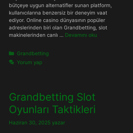
bütçeye uygun alternatifler sunan platform,
kullanıcılarına benzersiz bir deneyim vaat
ediyor. Online casino dünyasının popüler
adreslerinden biri olan Grandbetting, slot
makinelerinden canlı …
Devamını oku
Kategoriler
Grandbetting
Yorum yap
Grandbetting Slot
Oyunları Taktikleri
Haziran 30, 2025
yazar