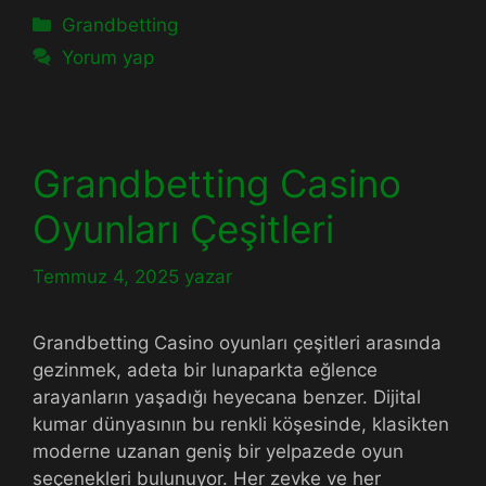
Kategoriler
Grandbetting
Yorum yap
Grandbetting Casino
Oyunları Çeşitleri
Temmuz 4, 2025
yazar
Grandbetting Casino oyunları çeşitleri arasında
gezinmek, adeta bir lunaparkta eğlence
arayanların yaşadığı heyecana benzer. Dijital
kumar dünyasının bu renkli köşesinde, klasikten
moderne uzanan geniş bir yelpazede oyun
seçenekleri bulunuyor. Her zevke ve her