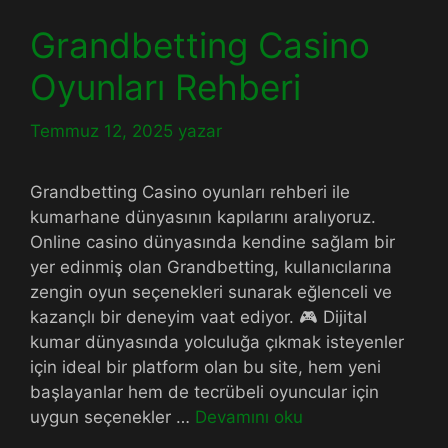
Grandbetting Casino
Oyunları Rehberi
Temmuz 12, 2025
yazar
Grandbetting Casino oyunları rehberi ile
kumarhane dünyasının kapılarını aralıyoruz.
Online casino dünyasında kendine sağlam bir
yer edinmiş olan Grandbetting, kullanıcılarına
zengin oyun seçenekleri sunarak eğlenceli ve
kazançlı bir deneyim vaat ediyor. 🎮 Dijital
kumar dünyasında yolculuğa çıkmak isteyenler
için ideal bir platform olan bu site, hem yeni
başlayanlar hem de tecrübeli oyuncular için
uygun seçenekler …
Devamını oku