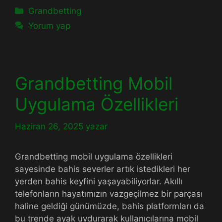
Kategoriler
Grandbetting
Yorum yap
Grandbetting Mobil
Uygulama Özellikleri
Haziran 26, 2025
yazar
Grandbetting mobil uygulama özellikleri
sayesinde bahis severler artık istedikleri her
yerden bahis keyfini yaşayabiliyorlar. Akıllı
telefonların hayatımızın vazgeçilmez bir parçası
haline geldiği günümüzde, bahis platformları da
bu trende ayak uydurarak kullanıcılarına mobil