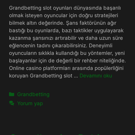
Grandbetting slot oyunları dünyasında başarılı
olmak isteyen oyuncular için doğru stratejileri
bilmek altın değerinde. Şans faktörünün ağır
bastığı bu oyunlarda, bazı taktikler uygulayarak
kazanma şansınızı artırabilir ve daha uzun süre
eğlencenin tadını çıkarabilirsiniz. Deneyimli
oyuncuların sıklıkla kullandığı bu yöntemler, yeni
başlayanlar için de değerli bir rehber niteliğinde.
Online casino platformları arasında popülerliğini
koruyan Grandbetting slot …
Devamını oku
Kategoriler
Grandbetting
Yorum yap