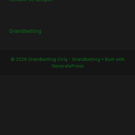
Grandbetting
© 2026 Grandbetting Giriş - Grandbetting
• Built with
GeneratePress