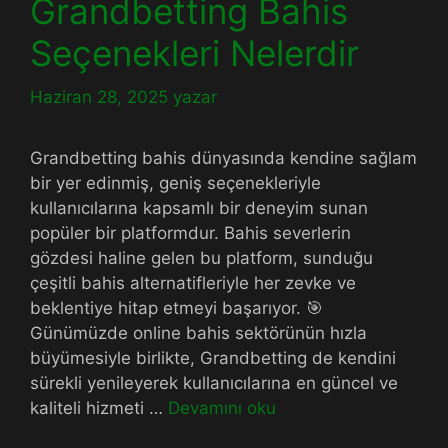
Grandbetting Bahis
Seçenekleri Nelerdir
Haziran 28, 2025
yazar
Grandbetting bahis dünyasında kendine sağlam
bir yer edinmiş, geniş seçenekleriyle
kullanıcılarına kapsamlı bir deneyim sunan
popüler bir platformdur. Bahis severlerin
gözdesi haline gelen bu platform, sunduğu
çeşitli bahis alternatifleriyle her zevke ve
beklentiye hitap etmeyi başarıyor. 🎯
Günümüzde online bahis sektörünün hızla
büyümesiyle birlikte, Grandbetting de kendini
sürekli yenileyerek kullanıcılarına en güncel ve
kaliteli hizmeti …
Devamını oku