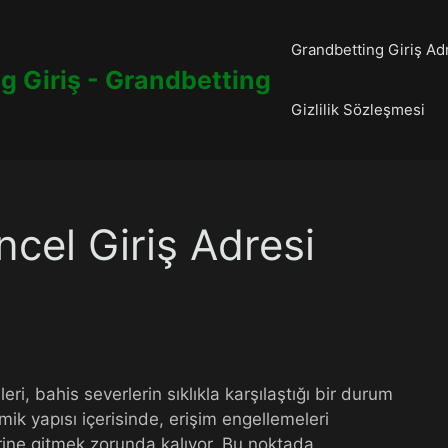
Grandbetting Giriş Ad
g Giriş - Grandbetting
Gizlilik Sözleşmesi
cel Giriş Adresi
eri, bahis severlerin sıklıkla karşılaştığı bir durum
mik yapısı içerisinde, erişim engellemeleri
rine gitmek zorunda kalıyor. Bu noktada