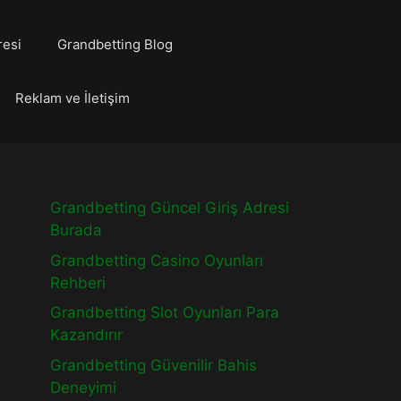
resi
Grandbetting Blog
Reklam ve İletişim
Grandbetting Güncel Giriş Adresi
Burada
Grandbetting Casino Oyunları
Rehberi
Grandbetting Slot Oyunları Para
Kazandırır
Grandbetting Güvenilir Bahis
Deneyimi