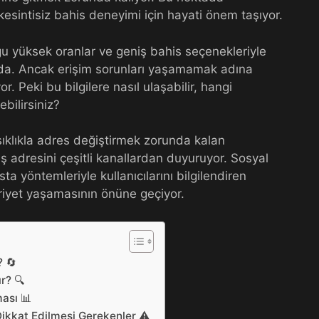
esintisiz bahis deneyimi için hayati önem taşıyor.
ğu yüksek oranlar ve geniş bahis seçenekleriyle
da. Ancak erişim sorunları yaşamamak adına
r. Peki bu bilgilere nasıl ulaşabilir, hangi
bilirsiniz?
ıklıkla adres değiştirmek zorunda kalan
iş adresini çeşitli kanallardan duyuruyor. Sosyal
a yöntemleriyle kullanıcılarını bilgilendiren
riyet yaşamasının önüne geçiyor.
 🔄
r? 🔍
ması 📊
ikkat Edilmesi Gerekenler ⚠️