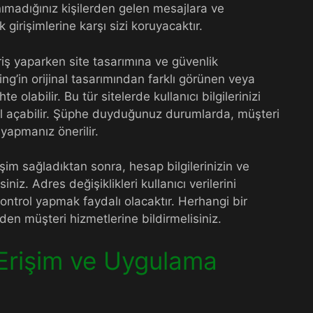
nımadığınız kişilerden gelen mesajlara ve
 girişimlerine karşı sizi koruyacaktır.
riş yaparken site tasarımına ve güvenlik
ing’in orijinal tasarımından farklı görünen veya
e olabilir. Bu tür sitelerde kullanıcı bilgilerinizi
yol açabilir. Şüphe duyduğunuz durumlarda, müşteri
yapmanız önerilir.
şim sağladıktan sonra, hesap bilgilerinizin ve
iz. Adres değişiklikleri kullanıcı verilerini
kontrol yapmak faydalı olacaktır. Herhangi bir
eden müşteri hizmetlerine bildirmelisiniz.
Erişim ve Uygulama