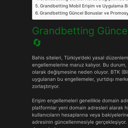
Grandbetting Mobil Erişim ve Uygulama Bil
Grandbetting Güncel Bonuslar ve Promosy
Grandbetting Güncel
🔄
Bahis siteleri, Türkiye’deki yasal düzenleme
engellemelerine maruz kalıyor. Bu durum,
olarak değişmesine neden oluyor. BTK (Bilg
uygulanan bu engellemeler, yurtdışı merkez
zorlaştırıyor.
Erişim engellemeleri genellikle domain ad
platformlar yeni domain adresleri alarak 
kullanıcıların hesaplarına veya bakiyeleri
adresinin güncellenmesiyle gerçekleşiyor. 