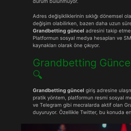
durum bulunmuyor.
Adres değişikliklerinin sıklığı dönemsel ol
değişim olabilirken, bazen daha uzun sürel
Grandbetting güncel
adresini takip etmek
Platformun sosyal medya hesapları ve SMS 
kaynakları olarak öne çıkıyor.
Grandbetting Güncel 
🔍
Grandbetting güncel
giriş adresine ulaşm
pratik yöntem, platformun resmi sosyal me
ve Telegram gibi mecralarda aktif olan Gra
duyuruyor. Özellikle Twitter, bu konuda en 