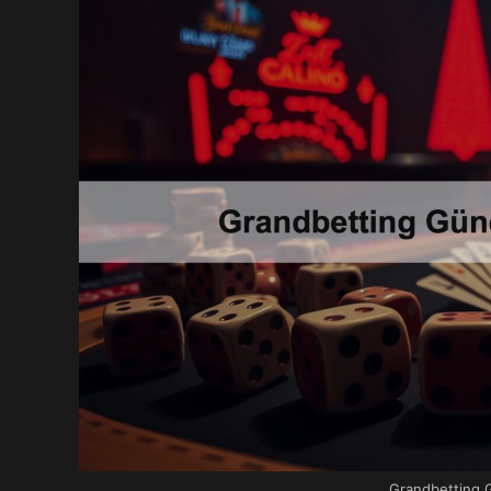
Grandbetting G