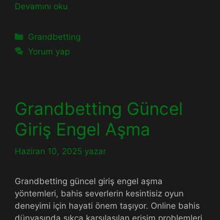
Devamını oku
Kategoriler
Grandbetting
Yorum yap
Grandbetting Güncel
Giriş Engel Aşma
Haziran 10, 2025
yazar
Grandbetting güncel giriş engel aşma
yöntemleri, bahis severlerin kesintisiz oyun
deneyimi için hayati önem taşıyor. Online bahis
dünyasında sıkça karşılaşılan erişim problemleri,