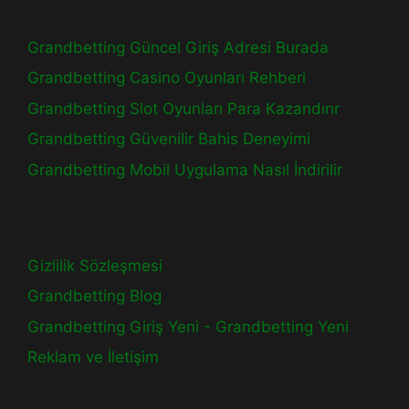
Grandbetting Güncel Giriş Adresi Burada
Grandbetting Casino Oyunları Rehberi
Grandbetting Slot Oyunları Para Kazandırır
Grandbetting Güvenilir Bahis Deneyimi
Grandbetting Mobil Uygulama Nasıl İndirilir
Gizlilik Sözleşmesi
Grandbetting Blog
Grandbetting Giriş Yeni - Grandbetting Yeni
Reklam ve İletişim