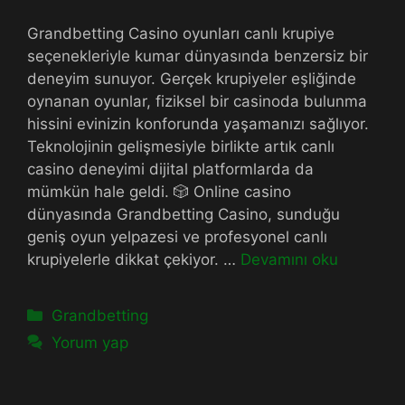
Grandbetting Casino oyunları canlı krupiye
seçenekleriyle kumar dünyasında benzersiz bir
deneyim sunuyor. Gerçek krupiyeler eşliğinde
oynanan oyunlar, fiziksel bir casinoda bulunma
hissini evinizin konforunda yaşamanızı sağlıyor.
Teknolojinin gelişmesiyle birlikte artık canlı
casino deneyimi dijital platformlarda da
mümkün hale geldi. 🎲 Online casino
dünyasında Grandbetting Casino, sunduğu
geniş oyun yelpazesi ve profesyonel canlı
krupiyelerle dikkat çekiyor. …
Devamını oku
Kategoriler
Grandbetting
Yorum yap