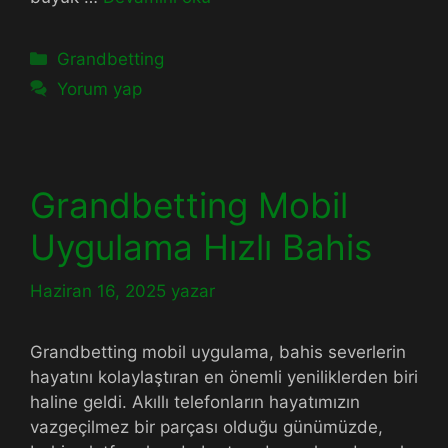
Kategoriler
Grandbetting
Yorum yap
Grandbetting Mobil
Uygulama Hızlı Bahis
Haziran 16, 2025
yazar
Grandbetting mobil uygulama, bahis severlerin
hayatını kolaylaştıran en önemli yeniliklerden biri
haline geldi. Akıllı telefonların hayatımızın
vazgeçilmez bir parçası olduğu günümüzde,