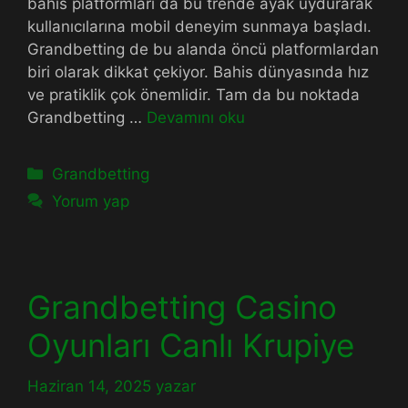
bahis platformları da bu trende ayak uydurarak
kullanıcılarına mobil deneyim sunmaya başladı.
Grandbetting de bu alanda öncü platformlardan
biri olarak dikkat çekiyor. Bahis dünyasında hız
ve pratiklik çok önemlidir. Tam da bu noktada
Grandbetting …
Devamını oku
Kategoriler
Grandbetting
Yorum yap
Grandbetting Casino
Oyunları Canlı Krupiye
Haziran 14, 2025
yazar